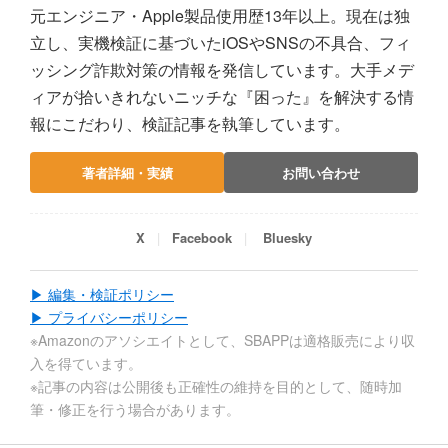
元エンジニア・Apple製品使用歴13年以上。現在は独
立し、実機検証に基づいたiOSやSNSの不具合、フィ
ッシング詐欺対策の情報を発信しています。大手メデ
ィアが拾いきれないニッチな『困った』を解決する情
報にこだわり、検証記事を執筆しています。
著者詳細・実績
お問い合わせ
X
Facebook
Bluesky
▶ 編集・検証ポリシー
▶ プライバシーポリシー
※Amazonのアソシエイトとして、SBAPPは適格販売により収
入を得ています。
※記事の内容は公開後も正確性の維持を目的として、随時加
筆・修正を行う場合があります。