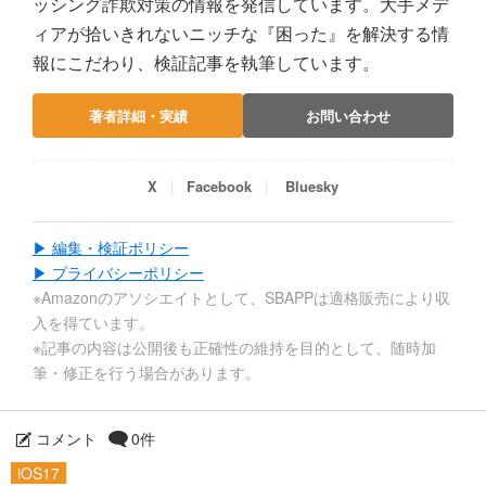
ッシング詐欺対策の情報を発信しています。大手メデ
ィアが拾いきれないニッチな『困った』を解決する情
報にこだわり、検証記事を執筆しています。
著者詳細・実績
お問い合わせ
X
Facebook
Bluesky
▶ 編集・検証ポリシー
▶ プライバシーポリシー
※Amazonのアソシエイトとして、SBAPPは適格販売により収
入を得ています。
※記事の内容は公開後も正確性の維持を目的として、随時加
筆・修正を行う場合があります。
コメント
0件
iOS17