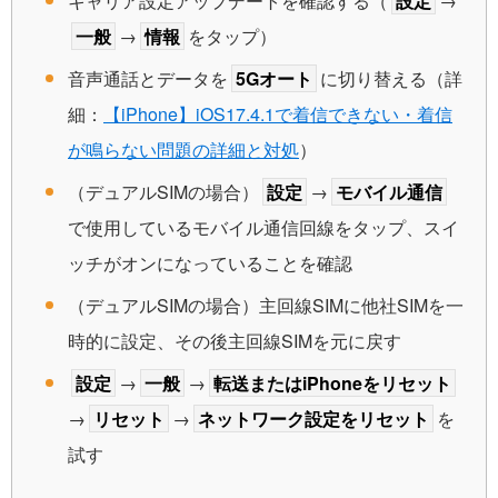
キャリア設定アップデートを確認する（
設定
→
一般
→
情報
をタップ）
音声通話とデータを
5Gオート
に切り替える（詳
細：
【iPhone】iOS17.4.1で着信できない・着信
が鳴らない問題の詳細と対処
）
（デュアルSIMの場合）
設定
→
モバイル通信
で使用しているモバイル通信回線をタップ、スイ
ッチがオンになっていることを確認
（デュアルSIMの場合）主回線SIMに他社SIMを一
時的に設定、その後主回線SIMを元に戻す
設定
→
一般
→
転送またはiPhoneをリセット
→
リセット
→
ネットワーク設定をリセット
を
試す