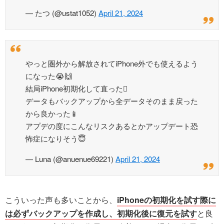
— たつ (@ustat1052)
April 21, 2024
やっと圏外から解放されてiPhone外でも使えるよう
になった😭🙌
結局iPhone初期化して直った
データもバックアップから全データそのまま戻った
から良かった📱
アプデの度にこんなリスクあるとかアップデート恐
怖症になりそう😇
— Luna (@anuenue69221)
April 21, 2024
こういった声も多いことから、
iPhoneの初期化を試す際に
は必ずバックアップを作成し、初期化後に復元を試す
と良