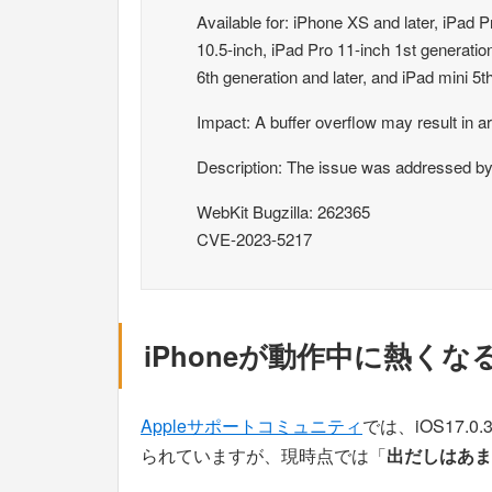
Available for: iPhone XS and later, iPad P
10.5-inch, iPad Pro 11-inch 1st generation
6th generation and later, and iPad mini 5t
Impact: A buffer overflow may result in a
Description: The issue was addressed by 
WebKit Bugzilla: 262365
CVE-2023-5217
iPhoneが動作中に熱く
Appleサポートコミュニティ
では、iOS17
られていますが、現時点では「
出だしはあま