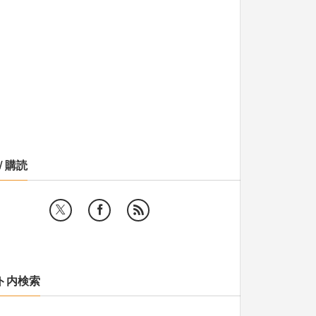
/ 購読
ト内検索