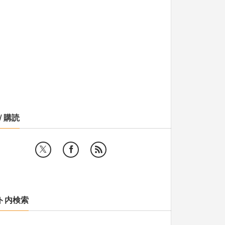
/ 購読
ト内検索