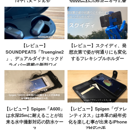
けていることを忘...
30000mAh小型ポータブル電
源
【レビュー】
【レビュー】スクイディ、発
SOUNDPEATS「Truengine2
想次第で姿が何通りにも変化
」、デュアルダイナミックド
するフレキシブルホルダー
ライバー搭載の新型ワイ...
【レビュー】Spigen「A600」
【レビュー】Spigen「ヴァレ
は水深25mに耐えることが出
ンティヌス」は本革の経年劣
来る水中撮影対応の防水ケー
化を楽しむ事が出来るiPhone
ス
7対応の手...