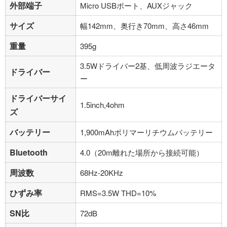
外部端子
Micro USBポート、AUXジャック
サイズ
幅142mm、奥行き70mm、高さ46mm
重量
395g
3.5Wドライバー2基、低周波ラジエータ
ドライバー
ー
ドライバーサイ
1.5inch,4ohm
ズ
バッテリー
1,900mAhポリマーリチウムバッテリー
Bluetooth
4.0（20m離れた場所から接続可能）
周波数
68Hz-20KHz
ひずみ率
RMS=3.5W THD=10%
SN比
72dB