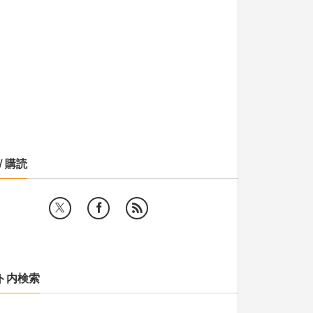
/ 購読
ト内検索