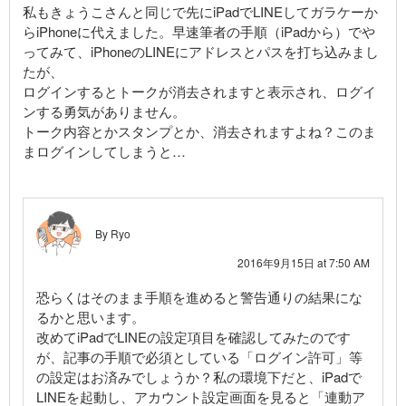
私もきょうこさんと同じで先にiPadでLINEしてガラケーか
らiPhoneに代えました。早速筆者の手順（iPadから）でや
ってみて、iPhoneのLINEにアドレスとパスを打ち込みまし
たが、
ログインするとトークが消去されますと表示され、ログイ
ンする勇気がありません。
トーク内容とかスタンプとか、消去されますよね？このま
まログインしてしまうと…
By Ryo
2016年9月15日 at 7:50 AM
恐らくはそのまま手順を進めると警告通りの結果にな
るかと思います。
改めてiPadでLINEの設定項目を確認してみたのです
が、記事の手順で必須としている「ログイン許可」等
の設定はお済みでしょうか？私の環境下だと、iPadで
LINEを起動し、アカウント設定画面を見ると「連動ア