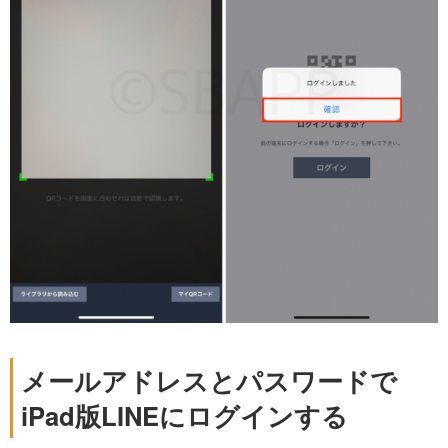
メールアドレスとパスワードで
iPad版LINEにログインする