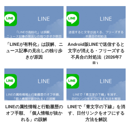
「LINEが有料化」は誤解、ニ
Android版LINEで送信すると
ュース記事の見出しの独り歩
文字が消える・フリーズする
きが原因
不具合の対処法（2026年7
月）
LINEの属性情報と行動履歴の
LINEで「青文字の下線」を消
オフ手順、「個人情報が抜か
す、日付リンクをオフにする
れる」の誤解
方法を解説