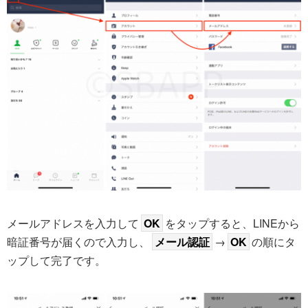
メールアドレスを入力して
OK
をタップすると、LINEから
暗証番号が届くので入力し、
メール認証
→
OK
の順にタ
ップして完了です。