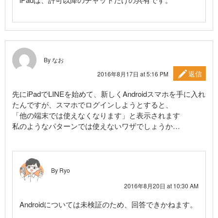
By なお
返信
2016年8月17日 at 5:16 PM
先にiPadでLINEを始めて、新しくAndroidスマホを手に入れ
たんですが、スマホでログインしようとすると、
「他の端末では使えなくなります」と表示されます
私のようなパターンでは使えないワザでしょうか…
By Ryo
2016年8月20日 at 10:30 AM
Androidについては未検証のため、回答できかねます。