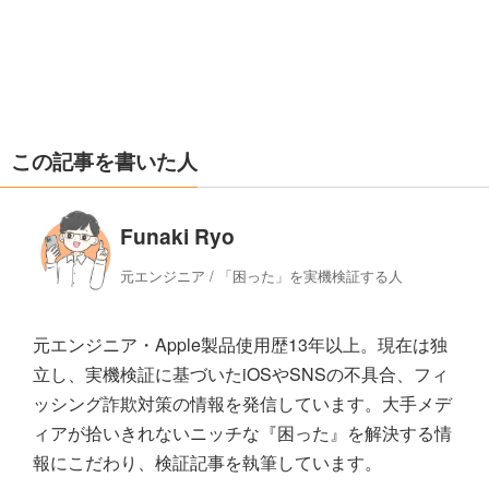
この記事を書いた人
Funaki Ryo
元エンジニア / 「困った」を実機検証する人
元エンジニア・Apple製品使用歴13年以上。現在は独
立し、実機検証に基づいたiOSやSNSの不具合、フィ
ッシング詐欺対策の情報を発信しています。大手メデ
ィアが拾いきれないニッチな『困った』を解決する情
報にこだわり、検証記事を執筆しています。