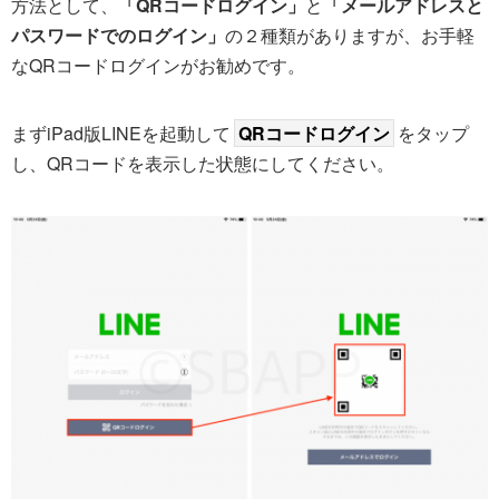
方法として、
「QRコードログイン」
と
「メールアドレスと
パスワードでのログイン」
の２種類がありますが、お手軽
なQRコードログインがお勧めです。
まずiPad版LINEを起動して
QRコードログイン
をタップ
し、QRコードを表示した状態にしてください。