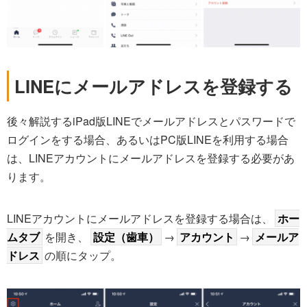
LINEにメールアドレスを登録する
後々解説するiPad版LINEでメールアドレスとパスワードで
ログインをする場合、あるいはPC版LINEを利用する場合
は、LINEアカウントにメールアドレスを登録する必要があ
ります。
LINEアカウントにメールアドレスを登録する場合は、
ホー
ムタブ
を開き、
設定（歯車）
→
アカウント
→
メールア
ドレス
の順にタップ。