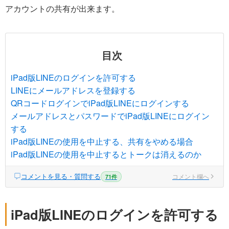
アカウントの共有が出来ます。
目次
iPad版LINEのログインを許可する
LINEにメールアドレスを登録する
QRコードログインでiPad版LINEにログインする
メールアドレスとパスワードでiPad版LINEにログイン
する
iPad版LINEの使用を中止する、共有をやめる場合
iPad版LINEの使用を中止するとトークは消えるのか
コメントを見る・質問する
コメント欄へ
71件
iPad版LINEのログインを許可する