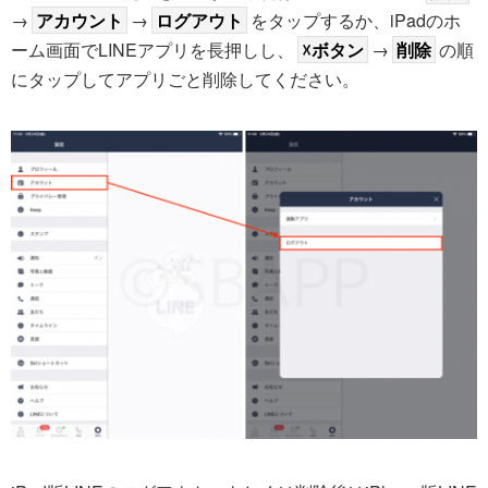
→
アカウント
→
ログアウト
をタップするか、iPadのホ
ーム画面でLINEアプリを長押しし、
☓ボタン
→
削除
の順
にタップしてアプリごと削除してください。