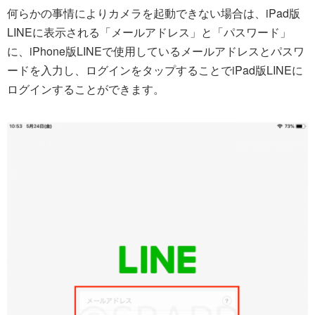
何らかの事情によりカメラを起動できない場合は、iPad版
LINEに表示される「メールアドレス」と「パスワード」
に、iPhone版LINEで使用しているメールアドレスとパスワ
ードを入力し、ログインをタップすることでiPad版LINEに
ログインすることができます。