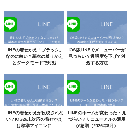
LINEの着せかえ「ブラック」
iOS版LINEでメニューバーが
なのに白い？基本の着せかえ
見づらい？透明度を下げて対
とダークモードで対処
処する方法
LINEの着せかえが反映されな
LINEのホームが変わった・見
い？iOS26未対応の着せかえ
づらい？リニューアルの適用
は標準アイコンに
が急増（2026年8月）