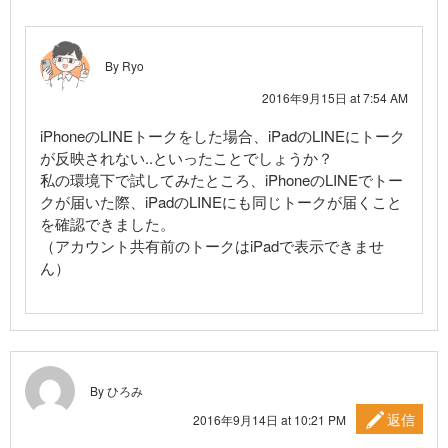
By Ryo
2016年9月15日 at 7:54 AM
iPhoneのLINEトークをした場合、iPadのLINEにトーク
が反映されない..といったことでしょうか？
私の環境下で試してみたところ、iPhoneのLINEでトー
クが届いた際、iPadのLINEにも同じトークが届くこと
を確認できました。
（アカウント共有前のトークはiPadで表示できませ
ん）
By ひろみ
返信
2016年9月14日 at 10:21 PM