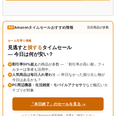
Amazonタイムセールおすすめ情報
注目商品が多数
PR
セール耳寄り情報
見逃すと
損する
タイムセール
― 今日は何が安い？
割引率50%超え
の商品が多数 ― 「割引率が高い順」フィ
ルターは筆者も活用中。
人気商品は毎日入れ替わり
― 昨日なかった掘り出し物が
今日はあるかも？
PC周辺機器・生活雑貨・モバイルアクセサリ
など幅広いカ
テゴリが対象
「本日終了」のセールを見る →
※ リンク先でAmazonの最新価格・在庫をご確認ください