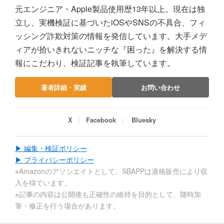
元エンジニア・Apple製品使用歴13年以上。現在は独
立し、実機検証に基づいたiOSやSNSの不具合、フィ
ッシング詐欺対策の情報を発信しています。大手メデ
ィアが拾いきれないニッチな『困った』を解決する情
報にこだわり、検証記事を執筆しています。
著者詳細・実績
お問い合わせ
X
Facebook
Bluesky
▶ 編集・検証ポリシー
▶ プライバシーポリシー
※Amazonのアソシエイトとして、SBAPPは適格販売により収
入を得ています。
※記事の内容は公開後も正確性の維持を目的として、随時加
筆・修正を行う場合があります。