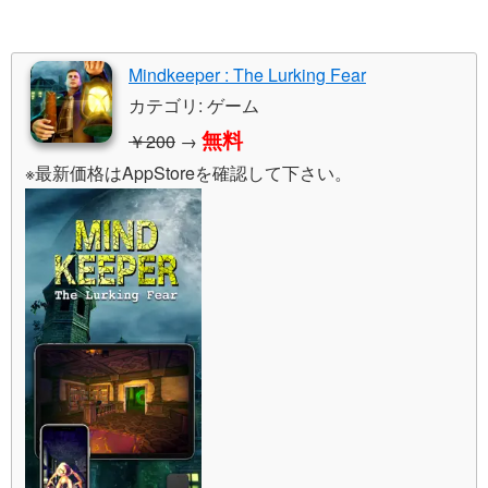
Mindkeeper : The Lurking Fear
カテゴリ: ゲーム
無料
￥200
→
※最新価格はAppStoreを確認して下さい。