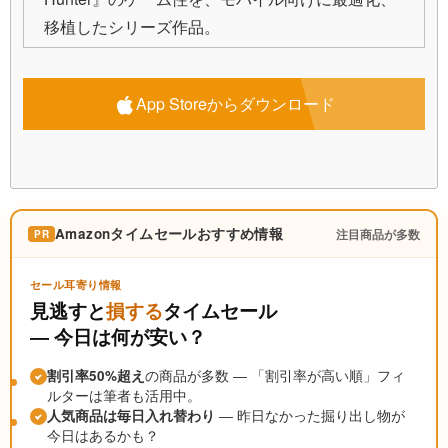
移植したシリーズ作品。
App Storeからダウンロード
Amazonタイムセールおすすめ情報
注目商品が多数
PR
セール耳寄り情報
見逃すと
損する
タイムセール
― 今日は何が安い？
割引率50%超え
の商品が多数 ― 「割引率が高い順」フィ
ルターは筆者も活用中。
人気商品は毎日入れ替わり
― 昨日なかった掘り出し物が
今日はあるかも？