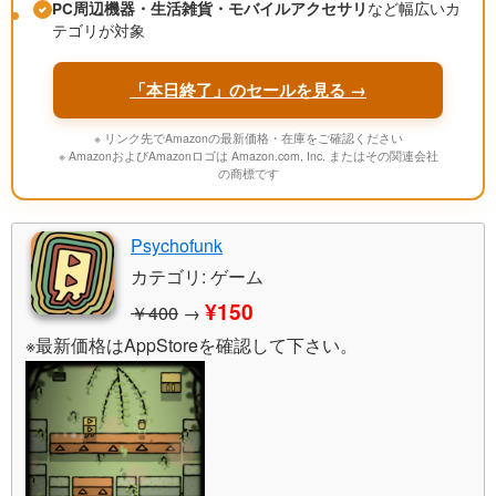
PC周辺機器・生活雑貨・モバイルアクセサリ
など幅広いカ
テゴリが対象
「本日終了」のセールを見る →
※ リンク先でAmazonの最新価格・在庫をご確認ください
※ AmazonおよびAmazonロゴは Amazon.com, Inc. またはその関連会社
の商標です
Psychofunk
カテゴリ: ゲーム
¥150
￥400
→
※最新価格はAppStoreを確認して下さい。