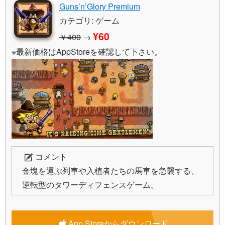
Guns’n’Glory Premium
カテゴリ: ゲーム
¥60
￥400
→
※最新価格はAppStoreを確認して下さい。
コメント
金塊を運ぶ列車や入植者たちの馬車を急襲する、
逆転型のタワーディフェンスゲーム。
App Storeからダウンロード