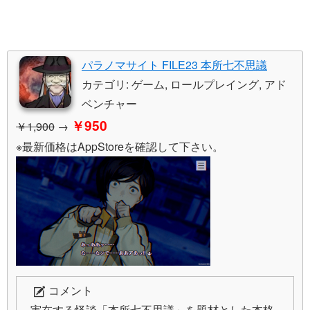
パラノマサイト FILE23 本所七不思議
カテゴリ: ゲーム, ロールプレイング, アド
ベンチャー
￥950
￥1,900
→
※最新価格はAppStoreを確認して下さい。
コメント
実在する怪談「本所七不思議」を題材とした本格