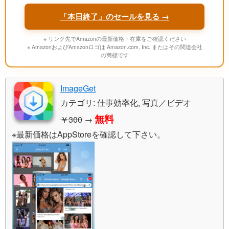
「本日終了」のセールを見る →
※ リンク先でAmazonの最新価格・在庫をご確認ください
※ AmazonおよびAmazonロゴは Amazon.com, Inc. またはその関連会社
の商標です
ImageGet
カテゴリ: 仕事効率化, 写真／ビデオ
無料
￥300
→
※最新価格はAppStoreを確認して下さい。