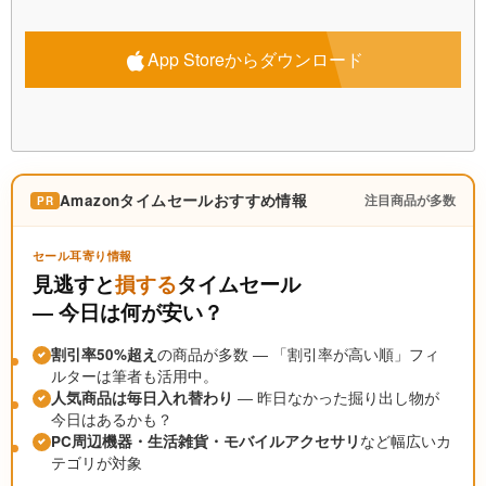
App Storeからダウンロード
Amazonタイムセールおすすめ情報
注目商品が多数
PR
セール耳寄り情報
見逃すと
損する
タイムセール
― 今日は何が安い？
割引率50%超え
の商品が多数 ― 「割引率が高い順」フィ
ルターは筆者も活用中。
人気商品は毎日入れ替わり
― 昨日なかった掘り出し物が
今日はあるかも？
PC周辺機器・生活雑貨・モバイルアクセサリ
など幅広いカ
テゴリが対象