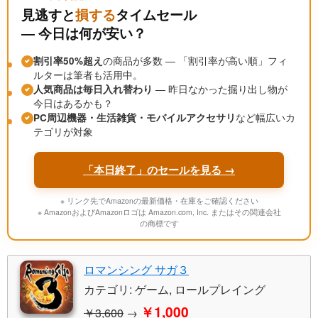
見逃すと
損する
タイムセール
― 今日は何が安い？
割引率50%超え
の商品が多数 ― 「割引率が高い順」フィ
ルターは筆者も活用中。
人気商品は毎日入れ替わり
― 昨日なかった掘り出し物が
今日はあるかも？
PC周辺機器・生活雑貨・モバイルアクセサリ
など幅広いカ
テゴリが対象
「本日終了」のセールを見る →
※ リンク先でAmazonの最新価格・在庫をご確認ください
※ AmazonおよびAmazonロゴは Amazon.com, Inc. またはその関連会社
の商標です
ロマンシング サガ３
カテゴリ: ゲーム, ロールプレイング
￥1,000
￥3,600
→