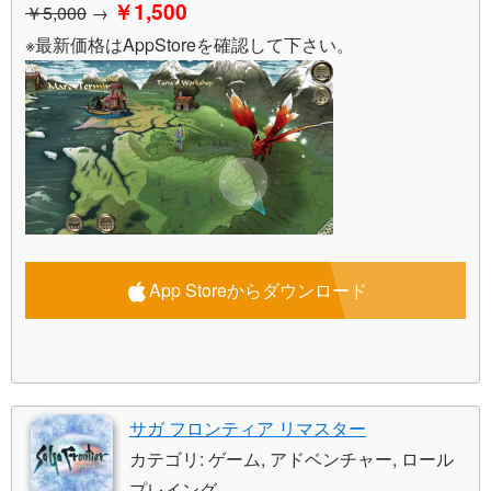
￥1,500
￥5,000
→
※最新価格はAppStoreを確認して下さい。
App Storeからダウンロード
サガ フロンティア リマスター
カテゴリ: ゲーム, アドベンチャー, ロール
プレイング