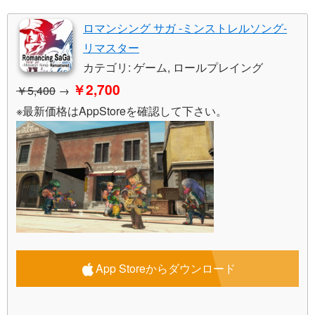
ロマンシング サガ -ミンストレルソング-
リマスター
カテゴリ: ゲーム, ロールプレイング
￥2,700
￥5,400
→
※最新価格はAppStoreを確認して下さい。
App Storeからダウンロード