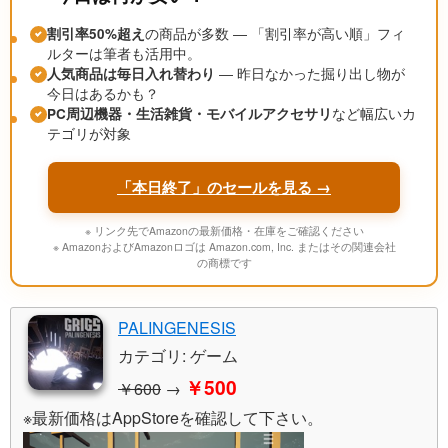
割引率50%超え
の商品が多数 ― 「割引率が高い順」フィ
ルターは筆者も活用中。
人気商品は毎日入れ替わり
― 昨日なかった掘り出し物が
今日はあるかも？
PC周辺機器・生活雑貨・モバイルアクセサリ
など幅広いカ
テゴリが対象
「本日終了」のセールを見る →
※ リンク先でAmazonの最新価格・在庫をご確認ください
※ AmazonおよびAmazonロゴは Amazon.com, Inc. またはその関連会社
の商標です
PALINGENESIS
カテゴリ: ゲーム
￥500
￥600
→
※最新価格はAppStoreを確認して下さい。