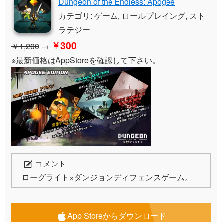
Dungeon of the Endless: Apogee
カテゴリ: ゲーム, ロールプレイング, スト
ラテジー
￥300
￥1,200
→
※最新価格はAppStoreを確認して下さい。
コメント
ローグライト×ダンジョンディフェンスゲーム。
App Storeからダウンロード