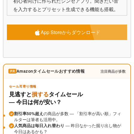
初心者向けに作られたシンセアプリ。聞きたい音
を入力するとプリセット生成できる機能も搭載。
App Storeからダウンロード
Amazonタイムセールおすすめ情報
注目商品が多数
PR
セール耳寄り情報
見逃すと
損する
タイムセール
― 今日は何が安い？
割引率50%超え
の商品が多数 ― 「割引率が高い順」フィ
ルターは筆者も活用中。
人気商品は毎日入れ替わり
― 昨日なかった掘り出し物が
今日はあるかも？