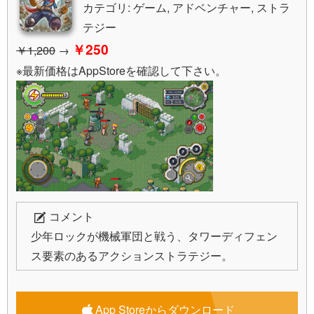
カテゴリ: ゲーム, アドベンチャー, ストラ
テジー
￥250
￥1,200
→
※最新価格はAppStoreを確認して下さい。
コメント
少年ロックが機械軍団と戦う、タワーディフェン
ス要素のあるアクションストラテジー。
App Storeからダウンロード