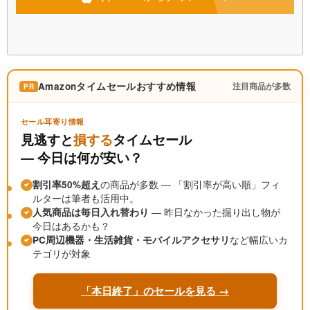
Amazonタイムセールおすすめ情報
注目商品が多数
PR
セール耳寄り情報
見逃すと
損する
タイムセール
― 今日は何が安い？
割引率50%超え
の商品が多数 ― 「割引率が高い順」フィ
ルターは筆者も活用中。
人気商品は毎日入れ替わり
― 昨日なかった掘り出し物が
今日はあるかも？
PC周辺機器・生活雑貨・モバイルアクセサリ
など幅広いカ
テゴリが対象
「本日終了」のセールを見る →