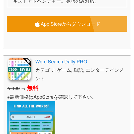
キストアドベンチャー。英語のみ対応。
App Storeからダウンロード
Word Search Daily PRO
カテゴリ: ゲーム, 単語, エンターテインメ
ント
無料
￥400
→
※最新価格はAppStoreを確認して下さい。