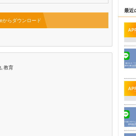
最近
toreからダウンロード
, 教育