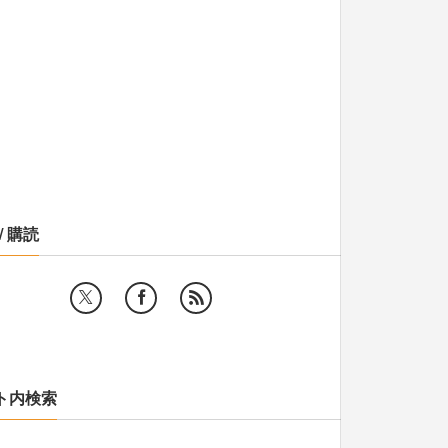
/ 購読
ト内検索