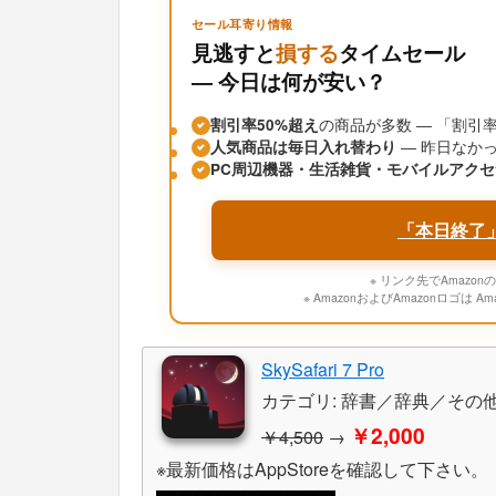
セール耳寄り情報
見逃すと
損する
タイムセール
― 今日は何が安い？
割引率50%超え
の商品が多数 ― 「割
人気商品は毎日入れ替わり
― 昨日なか
PC周辺機器・生活雑貨・モバイルアクセ
「本日終了
※ リンク先でAmaz
※ AmazonおよびAmazonロゴは A
SkySafari 7 Pro
カテゴリ: 辞書／辞典／その他
￥2,000
￥4,500
→
※最新価格はAppStoreを確認して下さい。