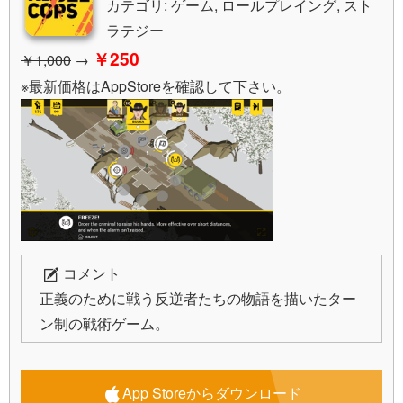
カテゴリ: ゲーム, ロールプレイング, スト
ラテジー
￥250
￥1,000
→
※最新価格はAppStoreを確認して下さい。
コメント
正義のために戦う反逆者たちの物語を描いたター
ン制の戦術ゲーム。
App Storeからダウンロード