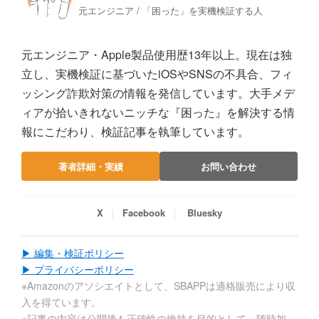
元エンジニア / 「困った」を実機検証する人
元エンジニア・Apple製品使用歴13年以上。現在は独
立し、実機検証に基づいたiOSやSNSの不具合、フィ
ッシング詐欺対策の情報を発信しています。大手メデ
ィアが拾いきれないニッチな『困った』を解決する情
報にこだわり、検証記事を執筆しています。
著者詳細・実績
お問い合わせ
X
Facebook
Bluesky
▶ 編集・検証ポリシー
▶ プライバシーポリシー
※Amazonのアソシエイトとして、SBAPPは適格販売により収
入を得ています。
※記事の内容は公開後も正確性の維持を目的として、随時加